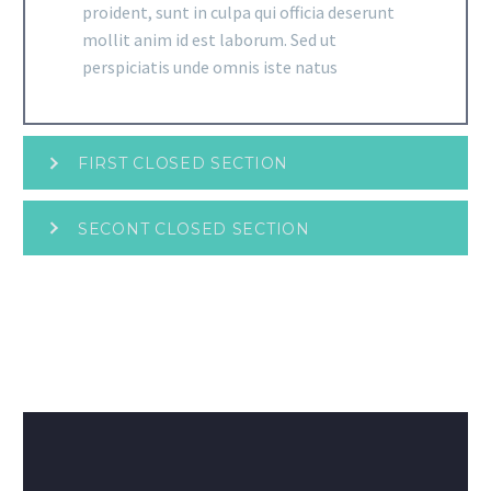
proident, sunt in culpa qui officia deserunt
mollit anim id est laborum. Sed ut
perspiciatis unde omnis iste natus
FIRST CLOSED SECTION
SECONT CLOSED SECTION