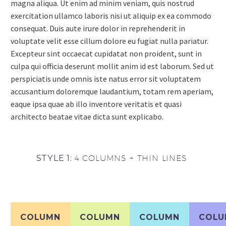
magna aliqua. Ut enim ad minim veniam, quis nostrud
exercitation ullamco laboris nisi ut aliquip ex ea commodo
consequat. Duis aute irure dolor in reprehenderit in
voluptate velit esse cillum dolore eu fugiat nulla pariatur.
Excepteur sint occaecat cupidatat non proident, sunt in
culpa qui officia deserunt mollit anim id est laborum. Sed ut
perspiciatis unde omnis iste natus error sit voluptatem
accusantium doloremque laudantium, totam rem aperiam,
eaque ipsa quae ab illo inventore veritatis et quasi
architecto beatae vitae dicta sunt explicabo.
STYLE 1:
4 COLUMNS + THIN LINES
COLUMN
COLUMN
COLUMN
COLU