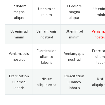
Et dolore
Et dolore
Ut enim ad
Ut eni
magna
magna
minim
mini
aliqua
aliqua
Ut enim ad
Veniam, quis
Ut enim ad
Veniam,
minim
nostrud
minim
nostru
Exercitation
Exercit
Veniam, quis
Veniam, quis
ullamco
ullam
nostrud
nostrud
laboris
labor
Exercitation
Exercitation
Nisi ut
Nisi 
ullamco
ullamco
aliquip ex ea
aliquip 
laboris
laboris