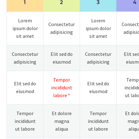
1
2
3
4
Lorem
Lorem
Consectetur
Consect
ipsum dolor
ipsum dolor
adipisicing
adipisi
sit amet
sit amet
Consectetur
Elit sed do
Consectetur
Elit se
adipisicing
eiusmod
adipisicing
eiusm
Tempor
Temp
Elit sed do
Elit sed do
incididunt
incidi
eiusmod
eiusmod
labore *
ut lab
Tempor
Et dolore
Tempor
Et dol
incididunt
magna
incididunt
mag
ut labore
aliqua
ut labore
aliq