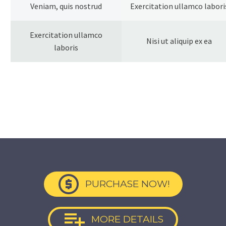
Veniam, quis nostrud
Exercitation ullamco labori
Exercitation ullamco
Nisi ut aliquip ex ea
laboris

PURCHASE NOW!

MORE DETAILS