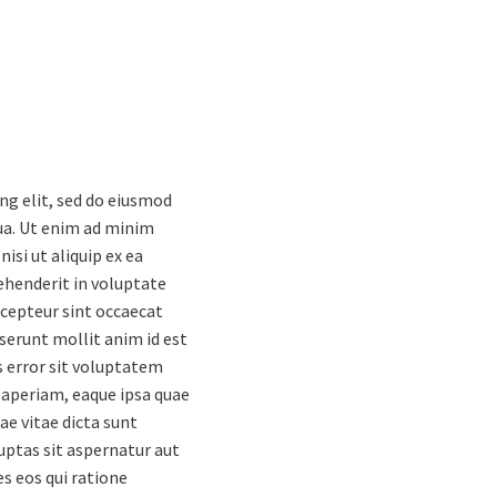
ng elit, sed do eiusmod
ua. Ut enim ad minim
isi ut aliquip ex ea
ehenderit in voluptate
Excepteur sint occaecat
eserunt mollit anim id est
s error sit voluptatem
aperiam, eaque ipsa quae
ae vitae dicta sunt
ptas sit aspernatur aut
s eos qui ratione