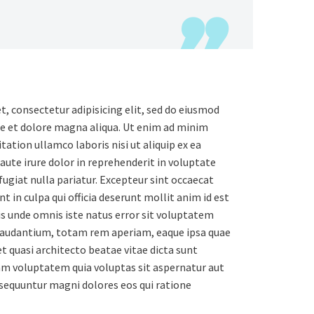
, consectetur adipisicing elit, sed do eiusmod
re et dolore magna aliqua. Ut enim ad minim
tation ullamco laboris nisi ut aliquip ex ea
te irure dolor in reprehenderit in voluptate
 fugiat nulla pariatur. Excepteur sint occaecat
t in culpa qui officia deserunt mollit anim id est
is unde omnis iste natus error sit voluptatem
audantium, totam rem aperiam, eaque ipsa quae
 et quasi architecto beatae vitae dicta sunt
m voluptatem quia voluptas sit aspernatur aut
onsequuntur magni dolores eos qui ratione