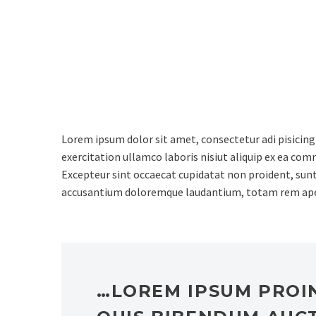
Lorem ipsum dolor sit amet, consectetur adipi
tempor incididunt ut labore et dolo
Lorem ipsum dolor sit amet, consectetur adi pisicing
exercitation ullamco laboris nisiut aliquip ex ea comm
Excepteur sint occaecat cupidatat non proident, sunt 
accusantium doloremque laudantium, totam rem ap
…LOREM IPSUM PROIN