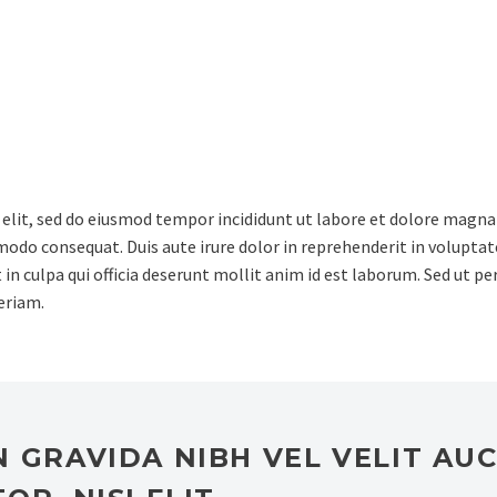
sicing elit, sed do eiusmod
re magna aliqua.
 elit, sed do eiusmod tempor incididunt ut labore et dolore magna
odo consequat. Duis aute irure dolor in reprehenderit in voluptate 
in culpa qui officia deserunt mollit anim id est laborum. Sed ut pe
eriam.
 GRAVIDA NIBH VEL VELIT AU