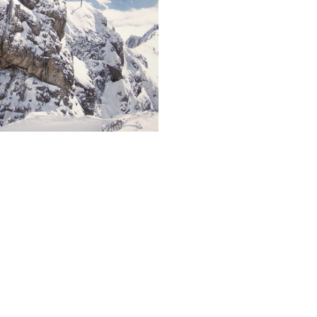
UM
MET